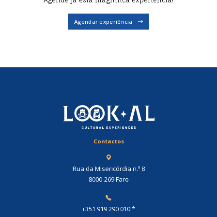
Agendar experiência
Contactos
Rua da Misericórdia n.º 8
8000-269 Faro
+351 919 290 010
*