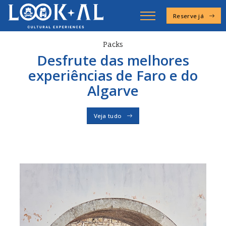
Reserve já
Saia do roteiro,
entre na experiência!
Packs
Desfrute das melhores
Descubra o verdadeiro espírito de Faro.
experiências de Faro e do
Experiências
Algarve
Veja tudo