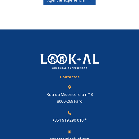
Agendar experiência
Contactos
Rua da Misericórdia n.º 8
8000-269 Faro
+351 919 290 010
*