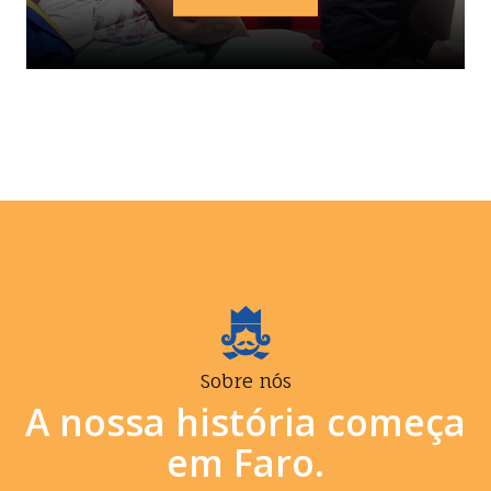
Sobre nós
A nossa história começa
em Faro.