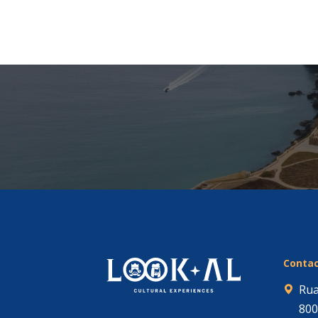
Conta
Rua
800