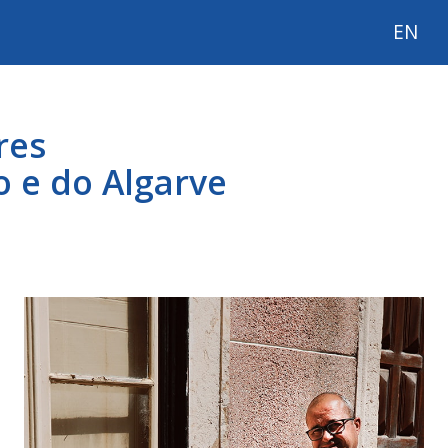
EN
a!
res
o e do Algarve